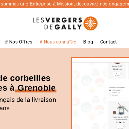
 sommes une Entreprise à Mission,
découvrez nos engageme
# Nos Offres
# Nous connaître
Blog
Contact
Evenements
Vergers de Gally
de corbeilles
Réunions et séminaires
Notre histoire
es à
Grenoble
Offres QVCT 2026
Une Entreprise à mission
Nouveau
Coffrets Gourmands
Nos producteurs de fruits
nçais de la livraison
 ans
Nos engagements
Nos partenaires