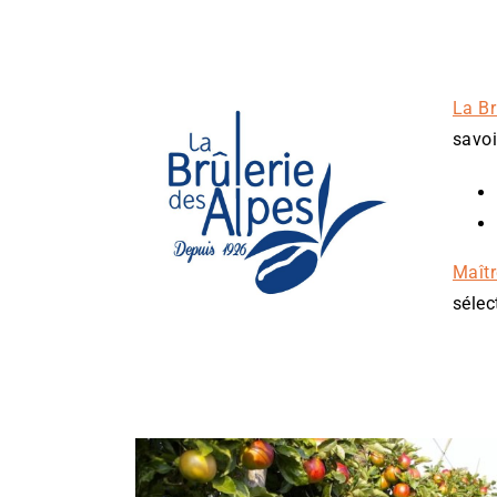
La Br
savoi
Maîtr
sélec