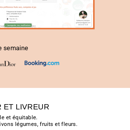
Agence Bordeaux – Nouvelle Aquitaine
Agence Toulouse – Occitanie
Box de fruit partout en France
ue semaine
R ET LIVREUR
le et équitable.
ivons légumes, fruits et fleurs.