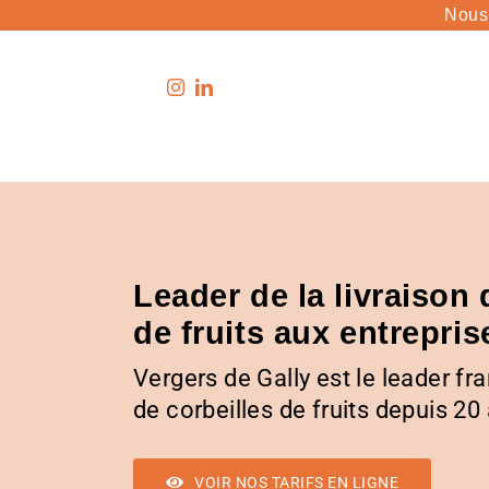
Passer
Nous
au
contenu
Abonnements
Savoir-Faire
Leader de la livraison 
Corbeille de fruits frais
Concept
de fruits aux entrepris
Mélanges de fruits secs
Où trouver nos corbeilles de fruits ?
Barres de granola
Avis et témoignage
Vergers de Gally est le leader fra
de corbeilles de fruits depuis 20
Jus et compote à boire
La Pause Fertile !
VOIR NOS TARIFS EN LIGNE