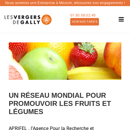
Passer
Nous sommes une Entreprise à Mission,
découvrez nos engagements !
au
01.30.58.02.45
contenu
Togg
VOIR NOS TARIFS
Navi
Nos Offres
Voir
Nous connaître
l'image
Blog
agrandie
Contact
Tarifs et devis
UN RÉSEAU MONDIAL POUR
PROMOUVOIR LES FRUITS ET
LÉGUMES
APRIFEL , l’Agence Pour la Recherche et