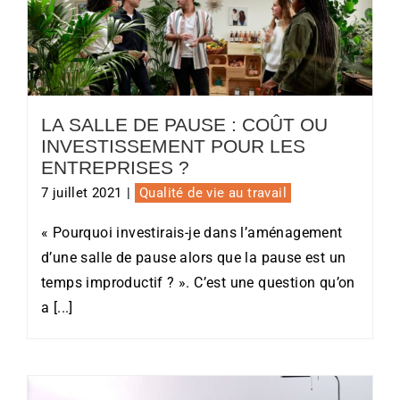
La salle de pause : coût ou
investissement pour les entreprises
?
LA SALLE DE PAUSE : COÛT OU
INVESTISSEMENT POUR LES
ENTREPRISES ?
7 juillet 2021
|
Qualité de vie au travail
« Pourquoi investirais-je dans l’aménagement
d’une salle de pause alors que la pause est un
temps improductif ? ». C’est une question qu’on
a [...]