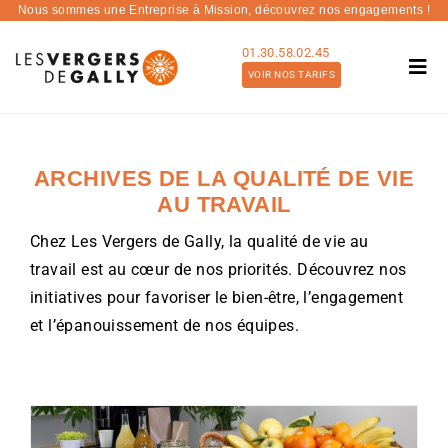
Passer
Nous sommes une Entreprise à Mission,
découvrez nos engagements !
au
01.30.58.02.45
contenu
Togg
VOIR NOS TARIFS
Navi
Nos Offres
Nous connaître
ARCHIVES DE LA QUALITÉ DE VIE
AU TRAVAIL
Blog
Chez Les Vergers de Gally, la qualité de vie au
Contact
travail est au cœur de nos priorités. Découvrez nos
Tarifs et devis
initiatives pour favoriser le bien-être, l’engagement
et l’épanouissement de nos équipes.